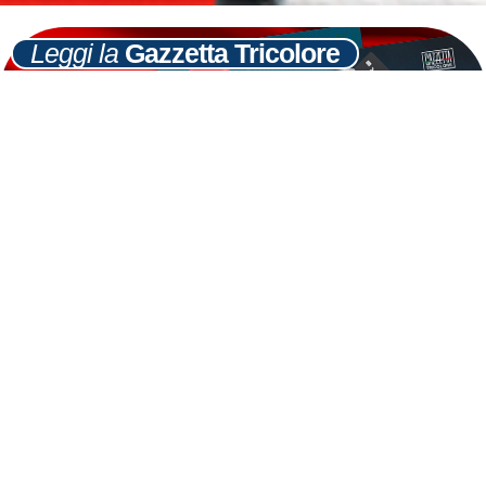
Leggi la
Gazzetta Tricolore
Ultime
Notizie
Cerca
16
GIU
Dl Fare, Meloni: Per FdI è vittoria, ma
obiettivo è impignorabilità senza condizioni
LEGGI