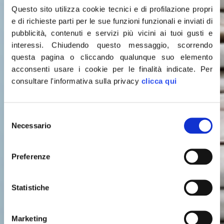
Questo sito utilizza cookie tecnici e di profilazione propri
e di richieste parti per le sue funzioni funzionali e inviati di
pubblicità, contenuti e servizi più vicini ai tuoi gusti e
interessi.
Chiudendo questo messaggio, scorrendo
questa pagina o cliccando qualunque suo elemento
acconsenti usare i cookie per le finalità indicate.
Per
consultare l'informativa sulla privacy
clicca qui
Selezione
Leggi le
Necessario
del
consenso
ULTIME NOTIZIE
Preferenze
Statistiche
Marketing