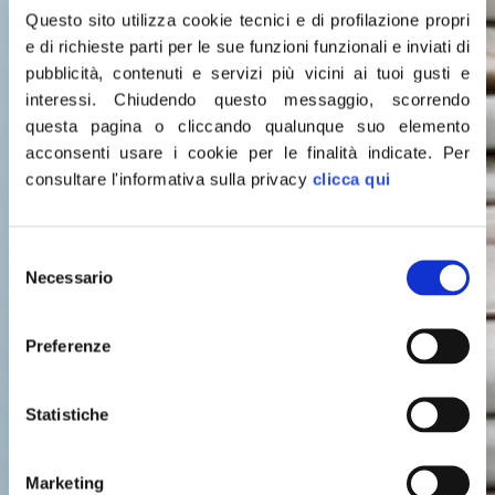
Questo sito utilizza cookie tecnici e di profilazione propri
e di richieste parti per le sue funzioni funzionali e inviati di
pubblicità, contenuti e servizi più vicini ai tuoi gusti e
interessi.
Chiudendo questo messaggio, scorrendo
questa pagina o cliccando qualunque suo elemento
acconsenti usare i cookie per le finalità indicate.
Per
consultare l'informativa sulla privacy
clicca qui
Selezione
Leggi le
Necessario
del
consenso
ULTIME NOTIZIE
Preferenze
Statistiche
Marketing