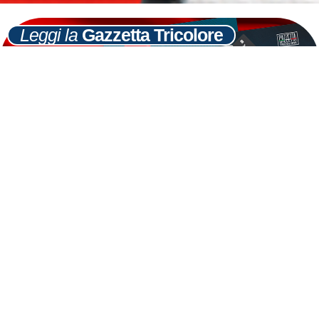
Leggi la
Gazzetta Tricolore
Ultime
Notizie
Cerca
8
GIU
Afghanistan, La Russa: Italia si inchina di
fronte a morte figlio
LEGGI