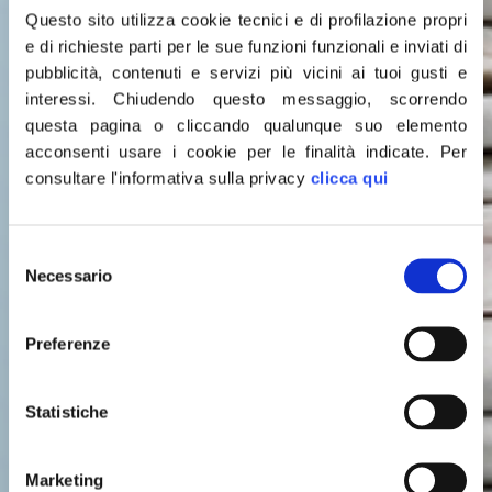
Questo sito utilizza cookie tecnici e di profilazione propri
e di richieste parti per le sue funzioni funzionali e inviati di
pubblicità, contenuti e servizi più vicini ai tuoi gusti e
interessi.
Chiudendo questo messaggio, scorrendo
questa pagina o cliccando qualunque suo elemento
acconsenti usare i cookie per le finalità indicate.
Per
consultare l'informativa sulla privacy
clicca qui
Selezione
Leggi le
Necessario
del
consenso
ULTIME NOTIZIE
Preferenze
Statistiche
Marketing