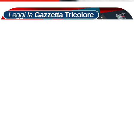
Leggi la
Gazzetta Tricolore
Ultime
Notizie
Cerca
7
GIU
Pensioni d’oro, Meloni: Napolitano dia
segnale di giustizia
LEGGI