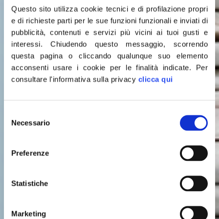
Questo sito utilizza cookie tecnici e di profilazione propri
e di richieste parti per le sue funzioni funzionali e inviati di
pubblicità, contenuti e servizi più vicini ai tuoi gusti e
interessi.
Chiudendo questo messaggio, scorrendo
questa pagina o cliccando qualunque suo elemento
acconsenti usare i cookie per le finalità indicate.
Per
consultare l'informativa sulla privacy
clicca qui
Selezione
Leggi le
Necessario
del
consenso
ULTIME NOTIZIE
Preferenze
Statistiche
Marketing