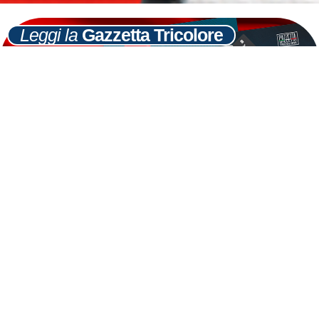
Leggi la
Gazzetta Tricolore
Ultime
Notizie
Cerca
31
GEN
Totaro: restituzione tassa prima casa è
sfida per giustizia sociale
LEGGI