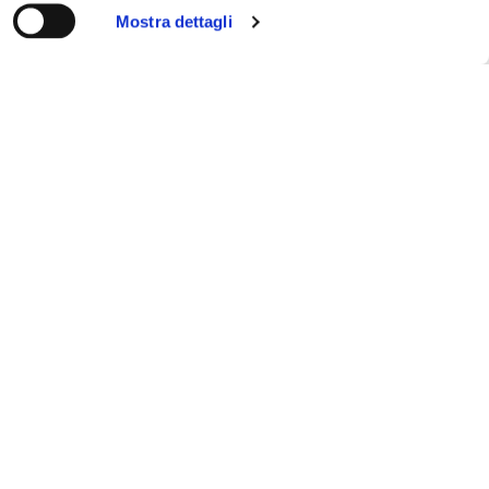
Mostra dettagli
Cerca
18
GEN
Gallone: Monti è in campagna
elettorale e si dimentica dei
nostri marò
LEGGI