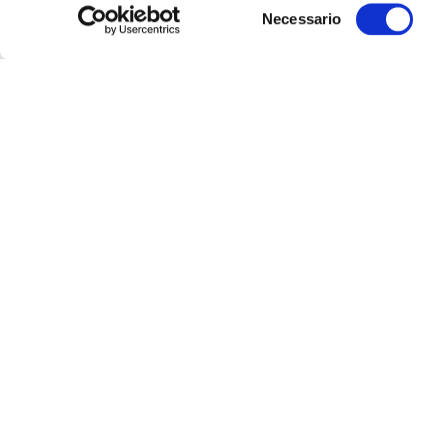
Selezione
Necessario
del
consenso
Ultime
Notizie
18
GEN
Meloni: decisione Corte
Suprema non è vittoria, solo
piccolo passo avanti
LEGGI