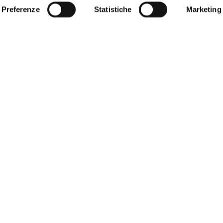
Preferenze
Statistiche
Marketing
18
GEN
Scurria: votare è un diritto, non
è possibile escludere studenti
erasmus
LEGGI