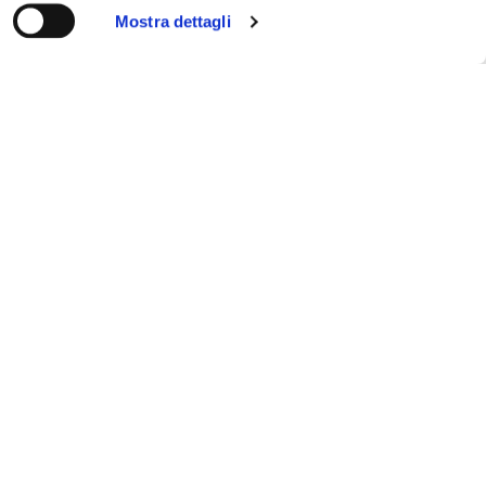
Mostra dettagli
Cerca
18
GEN
Gallone: Monti è in campagna
elettorale e si dimentica dei
nostri marò
LEGGI