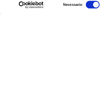
Selezione
Necessario
del
consenso
Ultime
Notizie
18
GEN
Meloni: decisione Corte
Suprema non è vittoria, solo
piccolo passo avanti
LEGGI