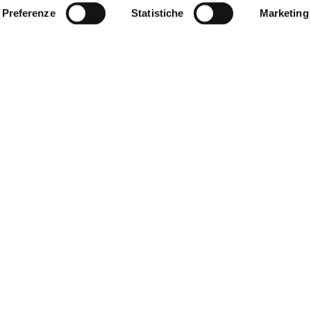
Preferenze
Statistiche
Marketing
18
GEN
Scurria: votare è un diritto, non
è possibile escludere studenti
erasmus
LEGGI