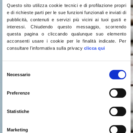
Questo sito utilizza cookie tecnici e di profilazione propri
e di richieste parti per le sue funzioni funzionali e inviati di
pubblicità, contenuti e servizi più vicini ai tuoi gusti e
interessi.
Chiudendo questo messaggio, scorrendo
questa pagina o cliccando qualunque suo elemento
acconsenti usare i cookie per le finalità indicate.
Per
consultare l'informativa sulla privacy
clicca qui
Selezione
Leggi le
Necessario
del
consenso
ULTIME NOTIZIE
Preferenze
Statistiche
Marketing