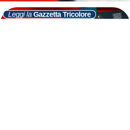
Leggi la
Gazzetta Tricolore
Ultime
Notizie
Cerca
15
GEN
PPE: Fidanza a Daul, Monti ha negato
appartenenza a partito
LEGGI