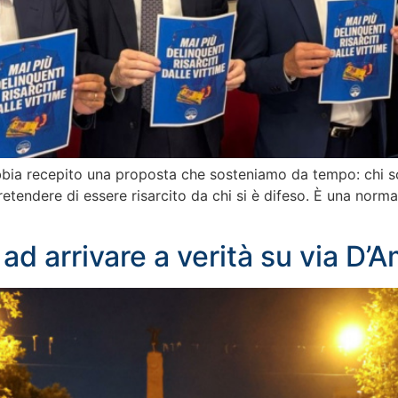
o abbia recepito una proposta che sosteniamo da tempo: chi 
 pretendere di essere risarcito da chi si è difeso. È una nor
ad arrivare a verità su via D’A