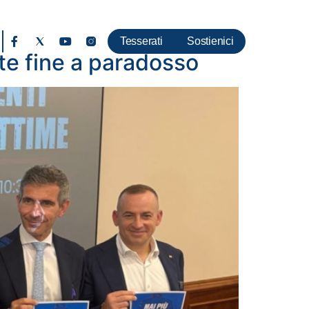
Tesserati
Sostienici
tte fine a paradosso