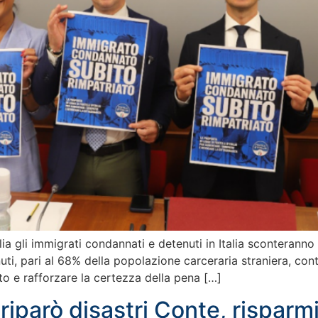
lia gli immigrati condannati e detenuti in Italia sconteranno
uti, pari al 68% della popolazione carceraria straniera, con
to e rafforzare la certezza della pena […]
iparò disastri Conte, risparmi