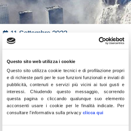
11 Settembre 2023
“A 22 anni dall’attentato terroristico dell’11 settembre
2001 alle Torri Gemelle abbiamo il dovere di ricordare
quei tragici eventi e far memoria delle più di 3000 vittime
Questo sito web utilizza i cookie
innocenti che persero la vita per mano dei terroristi
Questo sito utilizza cookie tecnici e di profilazione propri
islamici.
e di richieste parti per le sue funzioni funzionali e inviati di
pubblicità, contenuti e servizi più vicini ai tuoi gusti e
Quell’attacco non è stato solo un attentato al cuore degli
interessi.
Chiudendo questo messaggio, scorrendo
Stati Uniti, ma è stato un colpo all’Occidente, ai suoi
questa pagina o cliccando qualunque suo elemento
valori, alla sua cultura, alla sua libertà.
acconsenti usare i cookie per le finalità indicate.
Per
Mi auguro che la giornata di oggi non sia solo una mera
consultare l'informativa sulla privacy
clicca qui
commemorazione ma uno stimolo rinnovare il nostro
impegno contro la minaccia terroristica per la libertà e la