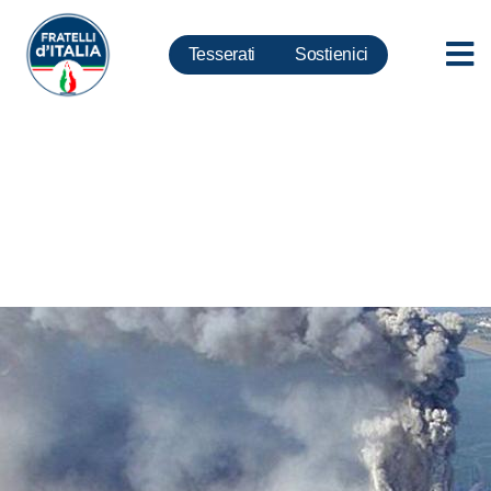
Tesserati
Sostienici
11 settembre, Delmastro: fu
colpo a occidente, rinnovare
impegno contro terrorismo