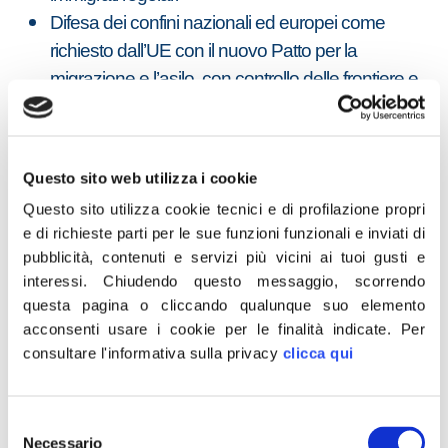
Difesa dei confini nazionali ed europei come
richiesto dall’UE con il nuovo Patto per la
migrazione e l’asilo, con controllo delle frontiere e
blocco degli sbarchi per fermare, in accordo con le
autorità del nord Africa, la tratta degli esseri umani
Creazione di hot-spot nei territori extra-europei,
Questo sito web utilizza i cookie
gestiti dall’Unione Europea, per valutare le richieste
Questo sito utilizza cookie tecnici e di profilazione propri
d’asilo
e di richieste parti per le sue funzioni funzionali e inviati di
Garantire ai Comuni le risorse necessarie per far
pubblicità, contenuti e servizi più vicini ai tuoi gusti e
fronte alle spese per la gestione e la presa in carico
interessi.
Chiudendo questo messaggio, scorrendo
dei minori non accompagnati
questa pagina o cliccando qualunque suo elemento
acconsenti usare i cookie per le finalità indicate.
Per
7. Tutela della salute
consultare l'informativa sulla privacy
clicca qui
Sviluppo della sanità di prossimità e della medicina
Selezione
territoriale, rafforzamento della medicina predittiva e
Necessario
del