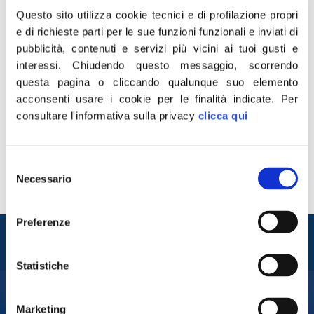
Questo sito utilizza cookie tecnici e di profilazione propri
“Fa davvero sorridere la proposta di Marino circa gli
e di richieste parti per le sue funzioni funzionali e inviati di
appalti con garanzia, probabilmente non sa che fu
pubblicità, contenuti e servizi più vicini ai tuoi gusti e
proprio il centrosinistra targato Veltroni a bandire quella
interessi.
Chiudendo questo messaggio, scorrendo
gara scellerata che prevedeva 720 milioni di euro per 9
questa pagina o cliccando qualunque suo elemento
anni ad una sola impresa privata. Un maxi appaltone,
acconsenti usare i cookie per le finalità indicate.
Per
con un impianto concessorio anomalo dove il vincitore
consultare l'informativa sulla privacy
clicca qui
della gara agiva […]
Sea Handling, Fidanza:
Selezione
Necessario
del
‘cauta apertura’ da Almunia
consenso
Preferenze
Entra nel mondo di
Fratelli d'Italia
Statistiche
Marketing