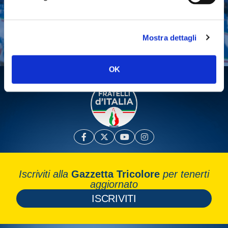
Tesserati
Fai una donazione
Leggi la Gazzetta Tricolore
Mostra dettagli
OK
Iscriviti alla
Gazzetta Tricolore
per tenerti
aggiornato
ISCRIVITI