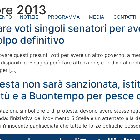
re 2013
ENTO
NOTIZIE
PROGRAMMA
MEDIA
CONTATTI
re voti singoli senatori per 
olpo definitivo
re questi presunti voti per avere un altro governo, a meno 
isponibile. Bisogna però fare attenzione, e lo dico al centr
 per […]
esta non sarà sanzionata, ist
ntù e a Buontempo per pesce d
festazioni, simboliche o di protesta, devono avere stesse reg
a: l’iniziativa del Movimento 5 Stelle è un attentato alla 
n’innocente pagliacciata che tutte le forze politiche posso