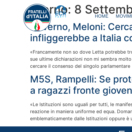
Giorno:
8 Settemb
HOME
MOVIM
Governo, Meloni: Cerca
infliggerebbe a Italia c
«Francamente non so dove Letta potrebbe trova
sue ultime dichiarazioni non mi sembra molto d
cercare il consenso del singolo parlamentare
M5S, Rampelli: Se prot
a ragazzi fronte giove
«Le Istituzioni sono uguali per tutti, le mani
reazione in maniera uniforme ed equa. Domand
emblematicamente dalle Istituzioni oppure è u