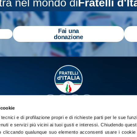
tra nel mondo di
Fratelli d'It
Fai una
donazione
 cookie
tecnici e di profilazione propri e di richieste parti per le sue funz
a
Gazzetta Tricolore
per tenerti aggiornato
enuti e servizi più vicini ai tuoi gusti e interessi.
Chiudendo quest
 cliccando qualunque suo elemento acconsenti usare i cookie pe