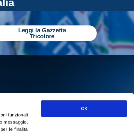
alia
Leggi la Gazzetta
Tricolore
OK
ioni funzionali
ISCRIVITI
o messaggio,
r le finalità