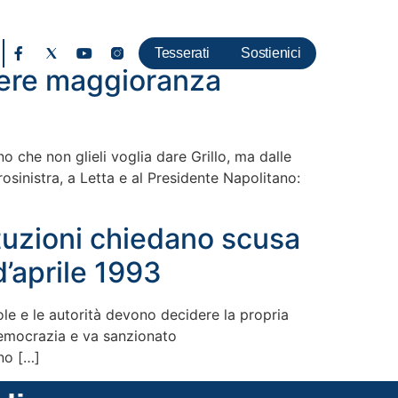
Tesserati
Sostienici
avere maggioranza
che non glieli voglia dare Grillo, ma dalle
osinistra, a Letta e al Presidente Napolitano:
ituzioni chiedano scusa
’aprile 1993
ole e le autorità devono decidere la propria
democrazia e va sanzionato
no […]