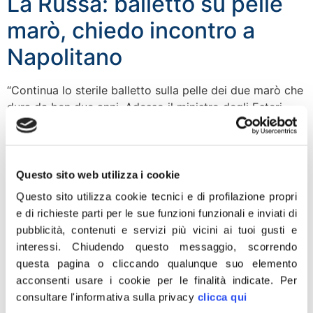
La Russa: balletto su pelle
marò, chiedo incontro a
Napolitano
“Continua lo sterile balletto sulla pelle dei due marò che
dura da ben due anni. Adesso il ministro degli Esteri
Bonino per smentire le notizie indiane che parlano di
un rapporto della polizia alla magistratura con cui si
ipotizza la pena di morte si rifà a generiche
dichiarazioni governative indiane prive di valore visto
Questo sito web utilizza i cookie
che […]
Questo sito utilizza cookie tecnici e di profilazione propri
e di richieste parti per le sue funzioni funzionali e inviati di
Potenza, sabato
pubblicità, contenuti e servizi più vicini ai tuoi gusti e
presentazione di “Officina
interessi.
Chiudendo questo messaggio, scorrendo
questa pagina o cliccando qualunque suo elemento
Basilicata”
acconsenti usare i cookie per le finalità indicate.
Per
consultare l'informativa sulla privacy
clicca qui
Sabato 30 novembre 2013 alle ore 11:00 a Potenza,