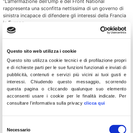
“L’affermazione dell’Ump e del Front National
rappresenta una sconfitta nettissima di un governo di
sinistra incapace di difendere gli interessi della Francia
in Europa.
Riforme, Crosetto: Da Renzi
improvvisazione e
Questo sito web utilizza i cookie
superficialità
Questo sito utilizza cookie tecnici e di profilazione propri
e di richieste parti per le sue funzioni funzionali e inviati di
«Sulle riforme elettorali e costituzionali, un po’ come su
pubblicità, contenuti e servizi più vicini ai tuoi gusti e
ogni altro argomento affrontato finora, si intravede
interessi.
Chiudendo questo messaggio, scorrendo
l’impronta caratteristica di Matteo Renzi, quella
questa pagina o cliccando qualunque suo elemento
dell’improvvisazione e della superficialità.
acconsenti usare i cookie per le finalità indicate.
Per
consultare l'informativa sulla privacy
clicca qui
Lettera ai militanti de La
Destra
Selezione
Necessario
del
di Francesco Lollobrigida* La Santanchè lo aveva detto