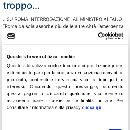
troppo…
…SU ROMA INTERROGAZIONE AL MINISTRO ALFANO.
“Roma da sola assorbe più delle altre città l’emergenza
immigrazione e deve fronteggiare l’arrivo dei cittadini
extracomunitari con costi esorbitanti per i romani e per
il quadrante est della Capitale”.
Questo sito web utilizza i cookie
Area di crisi, Meloni:
Questo sito utilizza cookie tecnici e di profilazione propri
Necessario riconoscimento
e di richieste parti per le sue funzioni funzionali e inviati di
per i distretti produttivi…
pubblicità, contenuti e servizi più vicini ai tuoi gusti e
interessi.
Chiudendo questo messaggio, scorrendo
questa pagina o cliccando qualunque suo elemento
…BOJANO-COMPOCHIARO E ISERNIA-VENAFRO.
acconsenti usare i cookie per le finalità indicate.
Per
Interrogazione al ministro dello Sviluppo Economico
consultare l'informativa sulla privacy
clicca qui
Guidi “E’ indispensabile che il ministero dello Sviluppo
Economico riconosca lo stato di crisi del Molise. E, al di
là delle dichiarazioni d’intenti, ci sono atti che il ministro
Selezione