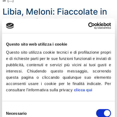
Libia, Meloni: Fiaccolate in
tutta Italia nel week end per
chiedere…
Questo sito web utilizza i cookie
Questo sito utilizza cookie tecnici e di profilazione propri
e di richieste parti per le sue funzioni funzionali e inviati di
pubblicità, contenuti e servizi più vicini ai tuoi gusti e
interessi.
Chiudendo questo messaggio, scorrendo
questa pagina o cliccando qualunque suo elemento
acconsenti usare i cookie per le finalità indicate.
Per
consultare l'informativa sulla privacy
clicca qui
Selezione
Necessario
…LO STOP TOTALE DELL’ACCOGLIENZA. «Non
del