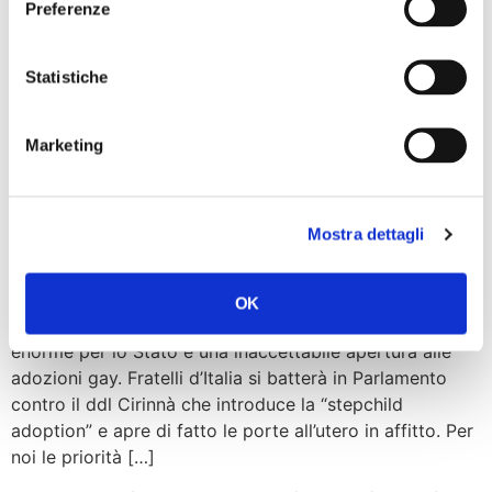
Preferenze
non hanno avuto il coraggio di fare: “Uber Pop” è
illegale, lo è sempre stato, lo hanno dichiarato fior fior
di ministri eppure è stato lasciato proliferare senza […]
Statistiche
Unioni civili, Meloni: No a
Marketing
matrimonio tra persone
stesso sesso e adozioni
Mostra dettagli
gay…
…FdI si batterà contro ddl Cirinnà. «No al matrimonio
OK
tra persone dello stesso sesso: sarebbe una spesa
enorme per lo Stato e una inaccettabile apertura alle
adozioni gay. Fratelli d’Italia si batterà in Parlamento
contro il ddl Cirinnà che introduce la “stepchild
adoption” e apre di fatto le porte all’utero in affitto. Per
noi le priorità […]