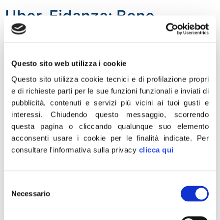
Uber, Fidanza: Bene
decisione tribunale Milano…
Questo sito web utilizza i cookie
Questo sito utilizza cookie tecnici e di profilazione propri
e di richieste parti per le sue funzioni funzionali e inviati di
pubblicità, contenuti e servizi più vicini ai tuoi gusti e
interessi.
Chiudendo questo messaggio, scorrendo
questa pagina o cliccando qualunque suo elemento
acconsenti usare i cookie per le finalità indicate.
Per
consultare l'informativa sulla privacy
clicca qui
Selezione
…UN GIUDICE FA QUELLO CHE IL PD COMPLICE NON
Necessario
del
HA FATTO. «Finalmente un giudice fa quello che certi
consenso
politici complici, a partire dal Pd e dal Governo Renzi,