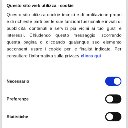
Questo sito web utilizza i cookie
Questo sito utilizza cookie tecnici e di profilazione propri
e di richieste parti per le sue funzioni funzionali e inviati di
pubblicità, contenuti e servizi più vicini ai tuoi gusti e
interessi.
Chiudendo questo messaggio, scorrendo
questa pagina o cliccando qualunque suo elemento
acconsenti usare i cookie per le finalità indicate.
Per
consultare l'informativa sulla privacy
clicca qui
Selezione
Giorgia Meloni: A queste
Necessario
del
consenso
condizioni, meglio uscire
Preferenze
dall’euro
Statistiche