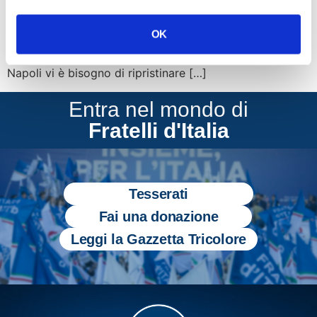
perbene: ieri un 15enne accoltellato ad una gamba nei
pressi del lungomare, oggi l’ennesima sparatoria in
OK
pieno giorno in mezzo alla folla da parte di una banda
di rapinatori all’assalto di un furgone portavalori. A
Napoli vi è bisogno di ripristinare […]
Entra nel mondo di
Fratelli d'Italia
Tesserati
Fai una donazione
Leggi la Gazzetta Tricolore