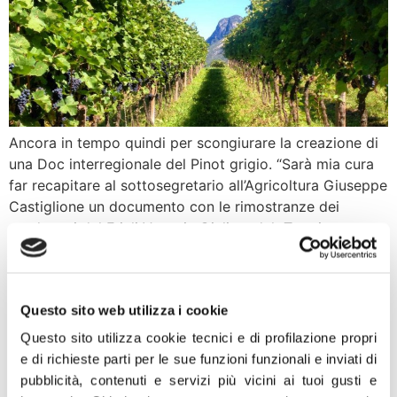
Ancora in tempo quindi per scongiurare la creazione di
una Doc interregionale del Pinot grigio. “Sarà mia cura
far recapitare al sottosegretario all’Agricoltura Giuseppe
Castiglione un documento con le rimostranze dei
produttori del Friuli Venezia Giulia e del Trentino
rispetto a questa operazione di massificazione del Pinot
a danno dei piccoli produttori”. È quanto ha […]
Taglialatela: Continuano
Questo sito web utilizza i cookie
episodi di violenza a Napoli.
Questo sito utilizza cookie tecnici e di profilazione propri
e di richieste parti per le sue funzioni funzionali e inviati di
Da sindaco lavorerò ad una
pubblicità, contenuti e servizi più vicini ai tuoi gusti e