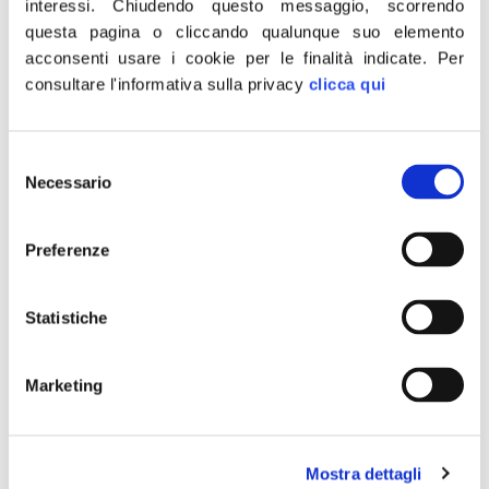
città che tuteli persone
interessi.
Chiudendo questo messaggio, scorrendo
questa pagina o cliccando qualunque suo elemento
perbene
acconsenti usare i cookie per le finalità indicate.
Per
consultare l'informativa sulla privacy
clicca qui
Selezione
Necessario
del
consenso
Preferenze
Statistiche
Marketing
“Continuano nella nostra città episodi di violenza che
mettono a repentaglio l’incolumità delle persone
Mostra dettagli