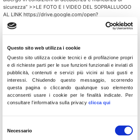
sicurezza” >>LE FOTO E I VIDEO DEL SOPRALLUOGO
AL LINK https://drive.google.com/open?
id=0B9f9iOvqKlVFMWtocnlBalp3d1U “102 immigrati
ammassati in un ex albergo in decadenza al Saltino,
località di 38 abitanti nel comune di Reggello in
provincia di Firenze. Una struttura di accoglienza che
Questo sito web utilizza i cookie
per […]
Questo sito utilizza cookie tecnici e di profilazione propri
Migranti, Meloni: propone
e di richieste parti per le sue funzioni funzionali e inviati di
pubblicità, contenuti e servizi più vicini ai tuoi gusti e
da anni blocco navale, ora
interessi.
Chiudendo questo messaggio, scorrendo
Governo e Ue si svegliano
questa pagina o cliccando qualunque suo elemento
acconsenti usare i cookie per le finalità indicate.
Per
consultare l'informativa sulla privacy
clicca qui
Selezione
Necessario
del
consenso