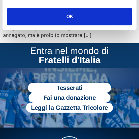
decapitazioni fatte dall’Isis. Perché ormai nel regime del
pensiero unico nel quale viviamo è consentito a un
OK
Presidente del Consiglio come Renzi di proiettare in un
congresso di partito l’immagine di un bambino morto
annegato, ma è proibito mostrare […]
Entra nel mondo di
Fratelli d'Italia
Tesserati
Fai una donazione
Leggi la Gazzetta Tricolore