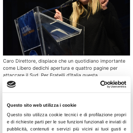
Caro Direttore, dispiace che un quotidiano importante
come Libero dedichi apertura e quattro pagine per
attaccare il Sud. Per Fratelli d’Italia questa
generalizzazione è ingiusta e mi aspetto una presa di
distanza anche dalle altre forze politiche e dai loro
leader, dal mondo dell’informazione e della cultura.
Credevamo che lo stereotipo del meridionale
Questo sito web utilizza i cookie
“assenteista”, “corrotto” […]
Questo sito utilizza cookie tecnici e di profilazione propri
Francia; Le Pen, Meloni: In
e di richieste parti per le sue funzioni funzionali e inviati di
pubblicità, contenuti e servizi più vicini ai tuoi gusti e