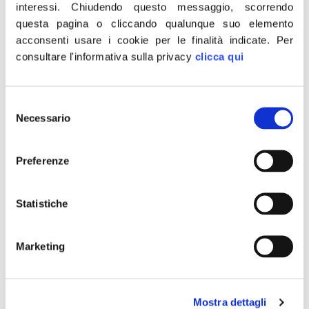
Europa si persegue chi
interessi.
Chiudendo questo messaggio, scorrendo
questa pagina o cliccando qualunque suo elemento
mostra al mondo crimini
acconsenti usare i cookie per le finalità indicate.
Per
Isis, ma si va a braccetto
consultare l'informativa sulla privacy
clicca qui
con chi li finanzia
Selezione
Necessario
del
consenso
Preferenze
Statistiche
Marketing
«Il Parlamento europeo toglie l’immunità a Marine Le
Mostra dettagli
Pen, “colpevole” di aver pubblicato sui social le