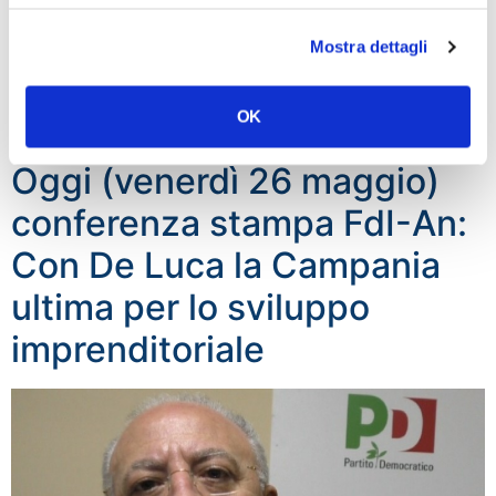
finisca la vergognosa ambiguità tenuta fin ora dalla
Mostra dettagli
coalizione a guida USA e si cominci a combattere
veramente contro i tagliagole del califfato. Ci
auguriamo, però, che questa mossa non nasconda la
OK
volontà di azioni ostili contro l’esercito siriano e […]
Oggi (venerdì 26 maggio)
conferenza stampa FdI-An:
Con De Luca la Campania
ultima per lo sviluppo
imprenditoriale