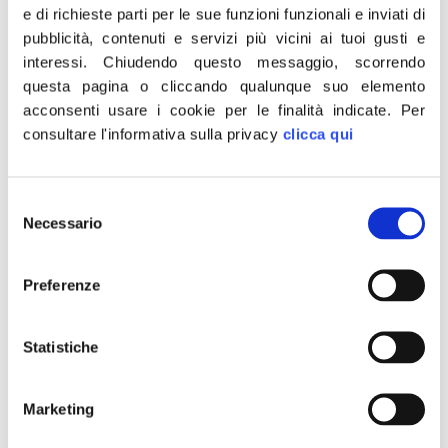
anti-isis. Speriamo finisca
e di richieste parti per le sue funzioni funzionali e inviati di
pubblicità, contenuti e servizi più vicini ai tuoi gusti e
vergognosa ambiguità
interessi.
Chiudendo questo messaggio, scorrendo
tenuta finora
questa pagina o cliccando qualunque suo elemento
acconsenti usare i cookie per le finalità indicate.
Per
consultare l'informativa sulla privacy
clicca qui
Selezione
Necessario
del
consenso
Preferenze
Statistiche
Marketing
«Bene l’ipotesi di coinvolgimento della NATO nella
coalizione anti ISIS. Speriamo che in questo modo