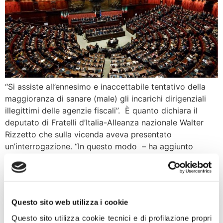
“Si assiste all’ennesimo e inaccettabile tentativo della
maggioranza di sanare (male) gli incarichi dirigenziali
illegittimi delle agenzie fiscali”. È quanto dichiara il
deputato di Fratelli d’Italia-Alleanza nazionale Walter
Rizzetto che sulla vicenda aveva presentato
un’interrogazione. “In questo modo – ha aggiunto
Rizzetto ci sarebbe la violazione della sentenza della
sentenza della Corte costituzionale che ha […]
Nato, Meloni: Bene
Questo sito web utilizza i cookie
coinvolgimento coalizione
Questo sito utilizza cookie tecnici e di profilazione propri