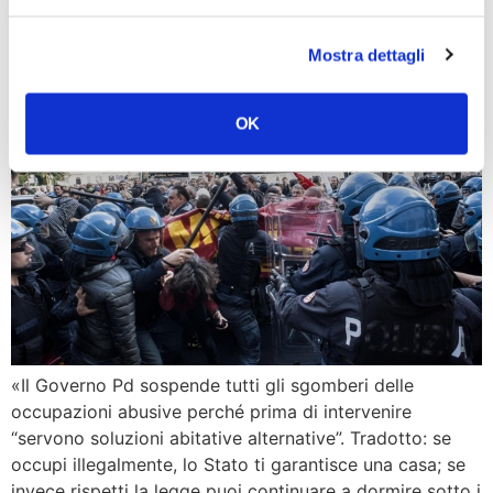
Governo Pd si arrende a
mafia occupazioni abusive
Mostra dettagli
OK
«Il Governo Pd sospende tutti gli sgomberi delle
occupazioni abusive perché prima di intervenire
“servono soluzioni abitative alternative”. Tradotto: se
occupi illegalmente, lo Stato ti garantisce una casa; se
invece rispetti la legge puoi continuare a dormire sotto i