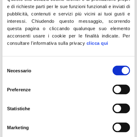
e di richieste parti per le sue funzioni funzionali e inviati di
pubblicità, contenuti e servizi più vicini ai tuoi gusti e
interessi.
Chiudendo questo messaggio, scorrendo
questa pagina o cliccando qualunque suo elemento
acconsenti usare i cookie per le finalità indicate.
Per
consultare l'informativa sulla privacy
clicca qui
“Coppia di turisti aggrediti in spiaggia da quattro bestie,
Selezione
forse nordafricane. Donna stuprata e marito pestato.
Necessario
del
L’Italia ridotta come la peggiore delle favelas
consenso
sudamericane. A questo porta l’assenza dello Stato, il
Preferenze
lassismo, la mancanza di ordine e di pene severe per chi
delinque. Siamo diventati il Bengodi della peggiore
feccia di tutto il pianeta. Solidarietà […]
Statistiche
Migranti, Meloni: Con
Marketing
sospensione sgomberi