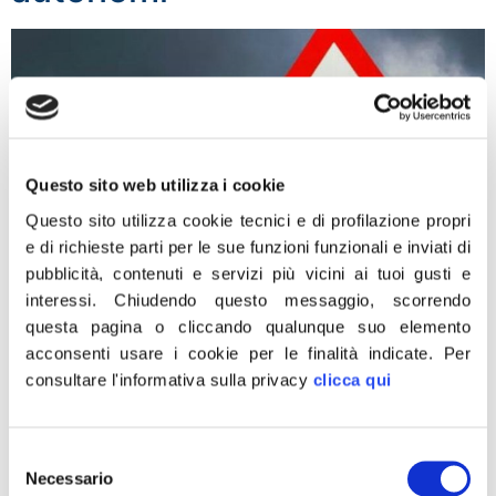
Questo sito web utilizza i cookie
Questo sito utilizza cookie tecnici e di profilazione propri
e di richieste parti per le sue funzioni funzionali e inviati di
pubblicità, contenuti e servizi più vicini ai tuoi gusti e
interessi.
Chiudendo questo messaggio, scorrendo
questa pagina o cliccando qualunque suo elemento
“L’Ape sociale così come prevista discrimina i lavoratori
acconsenti usare i cookie per le finalità indicate.
Per
autonomi che anche se disoccupati non ne hanno
consultare l'informativa sulla privacy
clicca qui
diritto”. É quanto ha dichiarato il Vicepresidente della
commissione lavoro alla Camera, Walter Rizzetto di
Fratelli d’Italia, che ha chiesto con un’interrogazione al
Selezione
Ministro Poletti di intervenire affinché sia rispettato il
Necessario
del
principio di uguaglianza sociale. “E’ una vera è […]