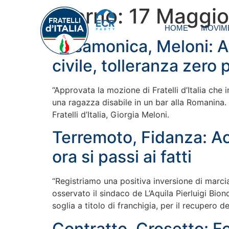
Giorno:
17 Maggio
HOME
MOVIM
Casamonica, Meloni: 
civile, tolleranza zero 
“Approvata la mozione di Fratelli d’Italia che
una ragazza disabile in un bar alla Romanina. 
Fratelli d’Italia, Giorgia Meloni.
Terremoto, Fidanza: Ac
ora si passi ai fatti
“Registriamo una positiva inversione di marcia
osservato il sindaco de L’Aquila Pierluigi Bio
soglia a titolo di franchigia, per il recupero 
Contratto, Crosetto: 