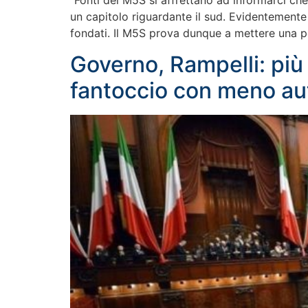
“Fonti del M5S si affrettano ad informarci che
un capitolo riguardante il sud. Evidentemente i
fondati. Il M5S prova dunque a mettere una p
Governo, Rampelli: più
fantoccio con meno au