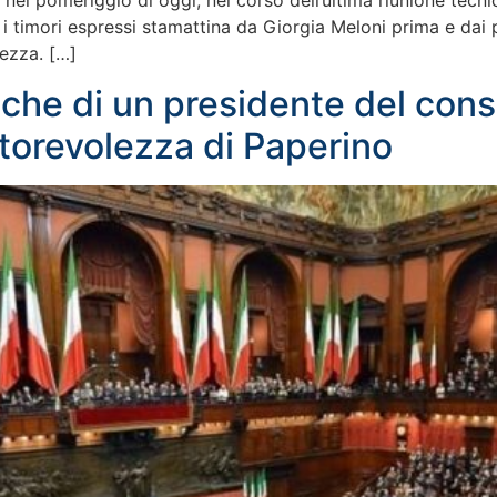
 nel pomeriggio di oggi, nel corso dell’ultima riunione tecn
 timori espressi stamattina da Giorgia Meloni prima e dai par
ezza. […]
 che di un presidente del cons
torevolezza di Paperino