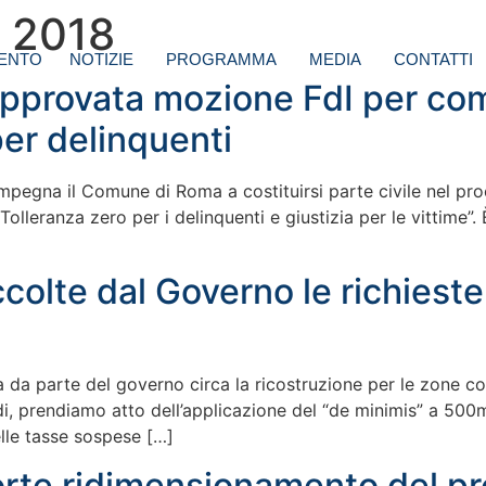
 2018
ENTO
NOTIZIE
PROGRAMMA
MEDIA
CONTATTI
Approvata mozione FdI per c
per delinquenti
 impegna il Comune di Roma a costituirsi parte civile nel pr
Tolleranza zero per i delinquenti e giustizia per le vittime”
colte dal Governo le richieste
 da parte del governo circa la ricostruzione per le zone co
ndi, prendiamo atto dell’applicazione del “de minimis” a 500
delle tasse sospese […]
Forte ridimensionamento del p