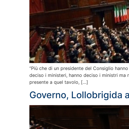
“Più che di un presidente del Consiglio hann
deciso i ministeri, hanno deciso i ministri ma
presente a quel tavolo, […]
Governo, Lollobrigida a