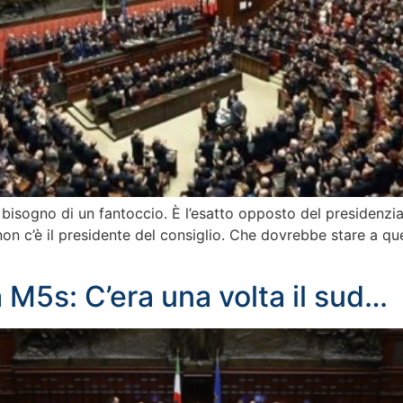
o bisogno di un fantoccio. È l’esatto opposto del presiden
 non c’è il presidente del consiglio. Che dovrebbe stare a q
 M5s: C’era una volta il sud…