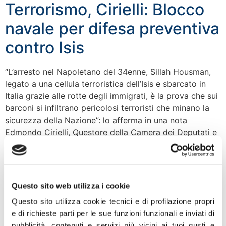
Terrorismo, Cirielli: Blocco
navale per difesa preventiva
contro Isis
“L’arresto nel Napoletano del 34enne, Sillah Housman,
legato a una cellula terroristica dell’Isis e sbarcato in
Italia grazie alle rotte degli immigrati, è la prova che sui
barconi si infiltrano pericolosi terroristi che minano la
sicurezza della Nazione”: lo afferma in una nota
Edmondo Cirielli, Questore della Camera dei Deputati e
presidente della direzione nazionale […]
Ballottaggi, Zucconi: In
Toscana vince voglia di
Questo sito web utilizza i cookie
cambiamento e
Questo sito utilizza cookie tecnici e di profilazione propri
e di richieste parti per le sue funzioni funzionali e inviati di
centrodestra, ora tocca a
pubblicità, contenuti e servizi più vicini ai tuoi gusti e