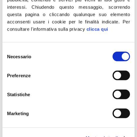
interessi.
Chiudendo questo messaggio, scorrendo
Firenze e Prato
questa pagina o cliccando qualunque suo elemento
acconsenti usare i cookie per le finalità indicate.
Per
“I risultati elettorali di questi ballottaggi parlano chiaro:
consultare l'informativa sulla privacy
clicca qui
le roccaforti rosse in Toscana non esistono più. Massa,
Pisa e Siena passano al centrodestra dove FDI si attesta
al secondo posto tra i partiti della coalizione. Il verdetto
Selezione
dei cittadini ci fa capire come sia in atto una
Necessario
del
rivoluzione: nel segno di questa voglia di cambiamento
consenso
[…]
Preferenze
Terrorismo, Meloni: Blocco
navale subito per fermare
Statistiche
potenziali terroristi
Marketing