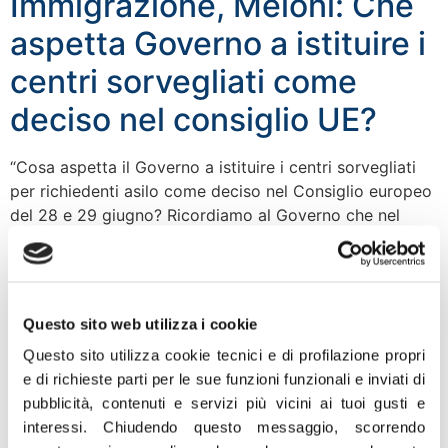
Immigrazione, Meloni: Che
aspetta Governo a istituire i
centri sorvegliati come
deciso nel consiglio UE?
“Cosa aspetta il Governo a istituire i centri sorvegliati
per richiedenti asilo come deciso nel Consiglio europeo
del 28 e 29 giugno? Ricordiamo al Governo che nel
documento conclusivo del Consiglio è previsto che
“Coloro che vengono salvati dovrebbero essere
trasferiti in centri sorvegliati” nei quali “distinguere i
migranti irregolari, che saranno rimpatriati, dalle
Questo sito web utilizza i cookie
persone […]
Questo sito utilizza cookie tecnici e di profilazione propri
Autostrade, Rampelli: Lo
e di richieste parti per le sue funzioni funzionali e inviati di
pubblicità, contenuti e servizi più vicini ai tuoi gusti e
Stato resti nella gestione di
interessi.
Chiudendo questo messaggio, scorrendo