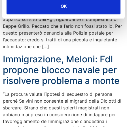
“Ieri sera verso le 22, sul mio profilo Facebook
OK
personale, è stato linkato per più volte un articolo
apparso sul sito dell’Agi, riguardante il compleanno di
Beppe Grillo. Peccato che a farlo non fossi stato io. Per
questo presenterò denuncia alla Polizia postale per
l’accaduto: credo si tratti di una piccola e inquietante
intimidazione che […]
Immigrazione, Meloni: FdI
propone blocco navale per
risolvere problema a monte
“La procura valuta l’ipotesi di sequestro di persona
perché Salvini non consente ai migranti della Diciotti di
sbarcare. Strano che questi solerti magistrati non
abbiano mai preso in considerazione di indagare per
favoreggiamento dell’immigrazione clandestina i