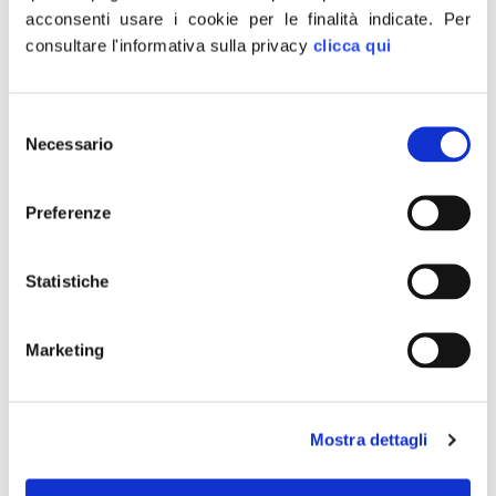
acconsenti usare i cookie per le finalità indicate.
Per
Province, Meloni:
consultare l'informativa sulla privacy
clicca qui
Centrodestra unito
conquista roccaforti rosse,
Selezione
Necessario
del
FdI festeggia a Novara
consenso
primo presidente provincia
Preferenze
Statistiche
Marketing
Mostra dettagli