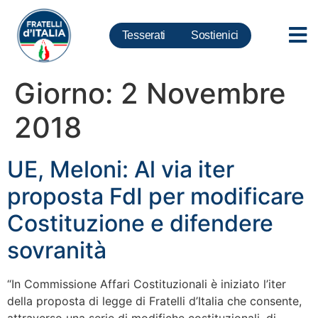
Tesserati
Sostienici
Giorno:
2 Novembre
2018
UE, Meloni: Al via iter
proposta FdI per modificare
Costituzione e difendere
sovranità
“In Commissione Affari Costituzionali è iniziato l’iter
della proposta di legge di Fratelli d’Italia che consente,