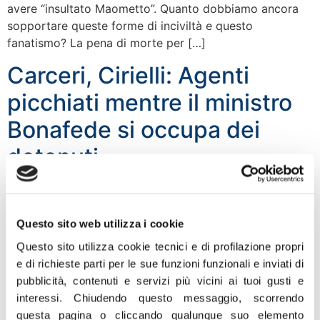
avere “insultato Maometto”. Quanto dobbiamo ancora
sopportare queste forme di inciviltà e questo
fanatismo? La pena di morte per […]
Carceri, Cirielli: Agenti
picchiati mentre il ministro
Bonafede si occupa dei
detenuti
“Ieri nel carcere di Pontedecimo, in Liguria, come
denunciato dal Sindacato Autonomo Polizia
Questo sito web utilizza i cookie
Penitenziaria SAPPE, una detenuta ha aggredito con
calci e pugni una poliziotta. Situazione ormai
Questo sito utilizza cookie tecnici e di profilazione propri
intollerabile. E il ministro della Giustizia Alfonso
e di richieste parti per le sue funzioni funzionali e inviati di
Bonafede cosa fa? Annuncia che incontrerà Rita
pubblicità, contenuti e servizi più vicini ai tuoi gusti e
Bernardini per occuparsi delle condizioni dei detenuti. E’
interessi.
Chiudendo questo messaggio, scorrendo
una follia. Sarebbe opportuno che il […]
questa pagina o cliccando qualunque suo elemento