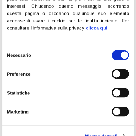
fiaccolata anticomunista
interessi.
Chiudendo questo messaggio, scorrendo
questa pagina o cliccando qualunque suo elemento
per jan Palach
acconsenti usare i cookie per le finalità indicate.
Per
consultare l'informativa sulla privacy
clicca qui
Selezione
Necessario
del
consenso
Preferenze
Statistiche
Domani, sabato 18 gennaio, in occasione del 50°
Marketing
anniversario del sacrificio di Jan Palach che si diede
fuoco in Piazza San Venceslao per protestare contro
l’invasione dei carri armati comunisti che soffocarono la