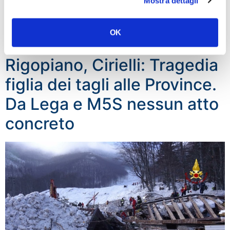
Mostra dettagli
“Primavera di Praga, Fratelli d’Italia terrà a Milano
(piazza San Carlo-San Babila) una ‘manifestazione
anticomunista’. La manifestazione si aprirà con una
OK
maratona […]
Rigopiano, Cirielli: Tragedia
figlia dei tagli alle Province.
Da Lega e M5S nessun atto
concreto