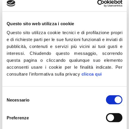
carteggio dipartimento
Stato Usa su guerra in Libia
(video)
Questo sito web utilizza i cookie
Questo sito utilizza cookie tecnici e di profilazione propri
e di richieste parti per le sue funzioni funzionali e inviati di
pubblicità, contenuti e servizi più vicini ai tuoi gusti e
interessi.
Chiudendo questo messaggio, scorrendo
questa pagina o cliccando qualunque suo elemento
acconsenti usare i cookie per le finalità indicate.
Per
consultare l'informativa sulla privacy
clicca qui
Selezione
Necessario
del
consenso
«Rivolgo un appello al ministro Di Maio, che dopo
Preferenze
Fratelli d’Italia è stato coraggioso nel denunciare la
questione del Franco CFA e del neocolonialismo