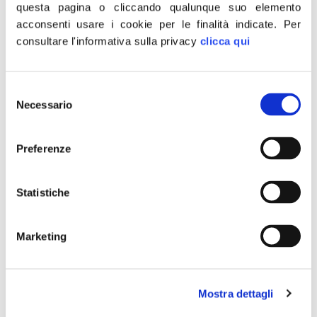
questa pagina o cliccando qualunque suo elemento
acconsenti usare i cookie per le finalità indicate.
Per
consultare l'informativa sulla privacy
clicca qui
Selezione
Necessario
del
consenso
Preferenze
“L’accordo trovato in sede europea che rende le norme
sul diritto d’autore idonee per l’era digitale andava fatto
Statistiche
. Se questo accordo andrà a tutelare le diverse
categorie coinvolte, garantendo loro una giusta
remunerazione e difendendole dalla minaccia sempre
Marketing
più ingombrante dei giganti del web sarà positivo. La
tutela di autori ed editori era doverosa. […]
Reddito cittadinanza,
Mostra dettagli