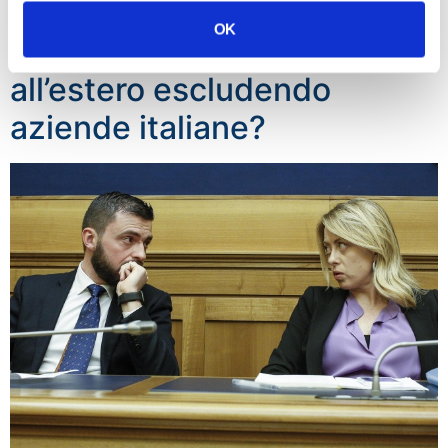
Rizzetto: Perchè Governo
OK
ha acquistato software
all’estero escludendo
aziende italiane?