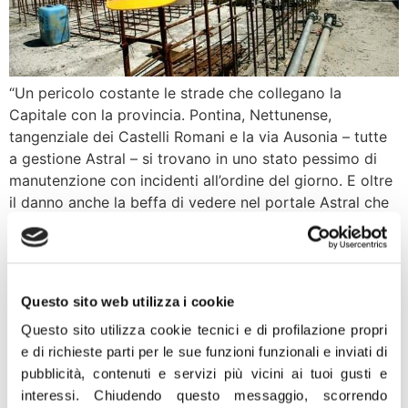
“Un pericolo costante le strade che collegano la
Capitale con la provincia. Pontina, Nettunense,
tangenziale dei Castelli Romani e la via Ausonia – tutte
a gestione Astral – si trovano in uno stato pessimo di
manutenzione con incidenti all’ordine del giorno. E oltre
il danno anche la beffa di vedere nel portale Astral che
queste […]
Copyright, Mollicone: Bene
tutela autori ed editori, ma
Questo sito web utilizza i cookie
sia garantita libertà
Questo sito utilizza cookie tecnici e di profilazione propri
e di richieste parti per le sue funzioni funzionali e inviati di
espressione
pubblicità, contenuti e servizi più vicini ai tuoi gusti e
interessi.
Chiudendo questo messaggio, scorrendo