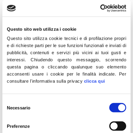
primogenitura della richiesta, ringrazia il Presidente
Mattarella per aver promulgato la legge istitutiva della
Commissione parlamentare di inchiesta sul sistema
bancario e per aver voluto mettere l’accento sul tema
Questo sito web utilizza i cookie
dei controlli e del ‘condizionamento politico’ del sistema
stesso. Crediamo, infatti, che […]
Questo sito utilizza cookie tecnici e di profilazione propri
e di richieste parti per le sue funzioni funzionali e inviati di
Unindustria-Roma,
pubblicità, contenuti e servizi più vicini ai tuoi gusti e
Rampelli: La capitale
interessi.
Chiudendo questo messaggio, scorrendo
questa pagina o cliccando qualunque suo elemento
sprofonda e gli industriali
acconsenti usare i cookie per le finalità indicate.
Per
consultare l'informativa sulla privacy
clicca qui
scappano
“I dati drammatici sul declino progressivo della Capitale
Selezione
hanno superato il punto di non ritorno. Se non si
Necessario
del
prendono provvedimenti, Roma rischia di trasformarsi in
consenso
una città fantasma governata da zombi. Fa bene quindi
Preferenze
Unindustria a sottolineare il disinteresse del sindaco