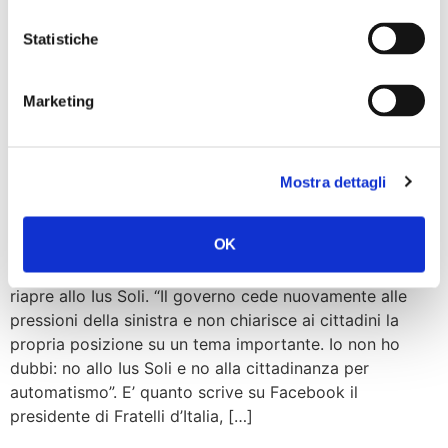
Raggi e dell’intera amministrazione. La Capitale ha
perso Pil, ha perso aziende e occupati, […]
Statistiche
Ius soli, Meloni: Conte
riapre e cede a pressioni
Marketing
sinistra, da FdI no ius soli e
cittadinanza per
Mostra dettagli
automatismo
OK
‘Auspico una riflessione, serve integrazione’, così Conte
riapre allo Ius Soli. “Il governo cede nuovamente alle
pressioni della sinistra e non chiarisce ai cittadini la
propria posizione su un tema importante. Io non ho
dubbi: no allo Ius Soli e no alla cittadinanza per
automatismo”. E’ quanto scrive su Facebook il
presidente di Fratelli d’Italia, […]