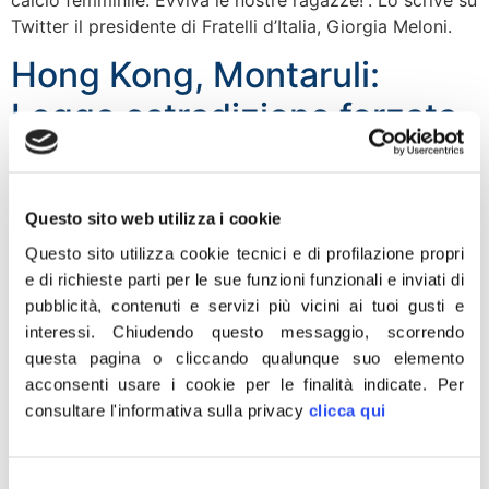
calcio femminile. Evviva le nostre ragazze!”. Lo scrive su
Twitter il presidente di Fratelli d’Italia, Giorgia Meloni.
Hong Kong, Montaruli:
Legge estradizione forzata
è aggressione anche a
nostri connazionali. Italia e
Questo sito web utilizza i cookie
Europa si mobilitino
Questo sito utilizza cookie tecnici e di profilazione propri
e di richieste parti per le sue funzioni funzionali e inviati di
La legge sull’estradizione forzata voluta da Pechino e’
pubblicità, contenuti e servizi più vicini ai tuoi gusti e
un’aggressione ai nostri connazionali oltre che
interessi.
Chiudendo questo messaggio, scorrendo
all’indipendenza del sistema giudiziario di Hong Kong. A
questa pagina o cliccando qualunque suo elemento
rischio non e’ solo la gente del posto ma anche gli
acconsenti usare i cookie per le finalità indicate.
Per
italiani e gli europei che li risiedono e lavorano. Siamo
consultare l'informativa sulla privacy
clicca qui
preoccupati per loro davanti ad un’ingerenza
spaventosa e davanti all’ennesimo passo indietro […]
Selezione