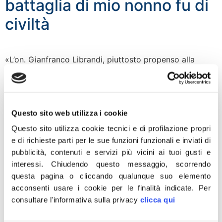
battaglia di mio nonno fu di
civiltà
«L’on. Gianfranco Librandi, piuttosto propenso alla
dinamica delle giravolte, pensi ai suoi di rivoltamenti.
Mio nonno, bontà sua, non ha praticato giravolte in vita
e penso non lo faccia neanche nella tomba. Non
stupisce che un personaggio come Gianfranco Librandi
Questo sito web utilizza i cookie
abbia un’idea delle istituzioni differente da quella di mio
Questo sito utilizza cookie tecnici e di profilazione propri
nonno e della Destra italiana, ma per […]
e di richieste parti per le sue funzioni funzionali e inviati di
Lavoro, Rampelli: ‘navigator’
pubblicità, contenuti e servizi più vicini ai tuoi gusti e
interessi.
Chiudendo questo messaggio, scorrendo
pagliacciata. Disoccupato
questa pagina o cliccando qualunque suo elemento
che non trova lavoro per
acconsenti usare i cookie per le finalità indicate.
Per
consultare l'informativa sulla privacy
clicca qui
se… lo può trovare ad altri?