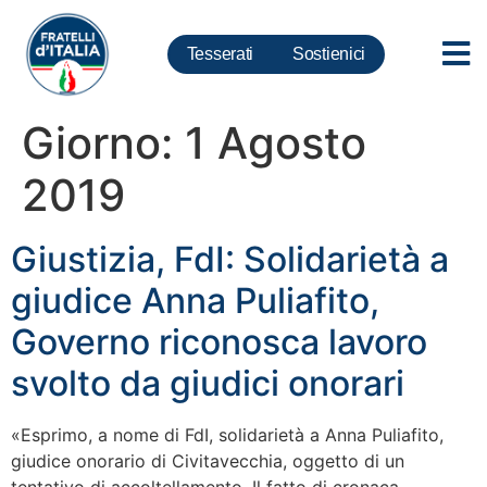
Tesserati
Sostienici
Giorno:
1 Agosto
2019
Giustizia, FdI: Solidarietà a
giudice Anna Puliafito,
Governo riconosca lavoro
svolto da giudici onorari
«Esprimo, a nome di FdI, solidarietà a Anna Puliafito,
giudice onorario di Civitavecchia, oggetto di un