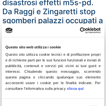
disastrosi effetti m5s-pd.
Da Raggi e Zingaretti stop
sgomberi palazzi occupati a
Roma
“Primi, disastrosi, effetti del governo Pd-M5S: lo stop
allo sgombero dei palazzi occupati nella Capitale.
Questo sito web utilizza i cookie
Zingaretti e la Raggi si alleano per consentire ai
Questo sito utilizza cookie tecnici e di profilazione propri
professionisti dell’occupazione di continuare a fare
e di richieste parti per le sue funzioni funzionali e inviati di
quello che vogliono: violare la legge e scaricare i costi
pubblicità, contenuti e servizi più vicini ai tuoi gusti e
delle loro azioni sui contribuenti. Perché non dobbiamo
interessi.
Chiudendo questo messaggio, scorrendo
mai dimenticare che sono i cittadini italiani, […]
questa pagina o cliccando qualunque suo elemento
Governo. Rauti: Fi parla
acconsenti usare i cookie per le finalità indicate.
Per
consultare l'informativa sulla privacy
clicca qui
centrodestra ma poi lo
divide attaccando FdI
Selezione