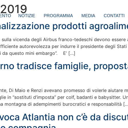
 2019
ENTO
NOTIZIE
PROGRAMMA
MEDIA
CONTATTI
alizzazione prodotti agroalim
 sulla vicenda degli Airbus franco-tedeschi devono essere at
fficiente autorevolezza per indurre il presidente degli Stati
ati da questo mini embargo”. E’ […]
no tradisce famiglie, proposta
onte, Di Maio e Renzi avevano promesso di volerle aiutare
ie in “sostituti d’imposta” per colf, badanti e babysitter. 
 una montagna di adempimenti burocratici e responsabilità [
revoca Atlantia non c’è da disc
ncio compagnia