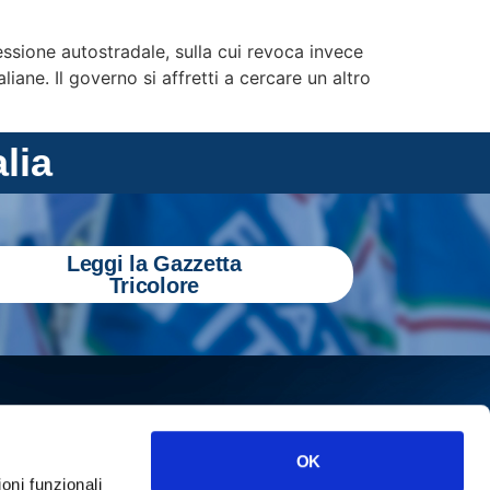
essione autostradale, sulla cui revoca invece
iane. Il governo si affretti a cercare un altro
alia
Leggi la Gazzetta
Tricolore
OK
ioni funzionali