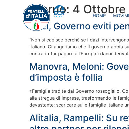
Giorno:
4 Ottobre
HOME
MOVIM
Dazi, Governo eviti pen
“Non si capisce perché se i dazi intervengono
italiano. Ci auguriamo che il governo abbia su
contrario far pagare all’Europa i danni deriv
Manovra, Meloni: Gover
d’imposta è follia
«Famiglie tradite dal Governo rossogiallo. C
alla stregua di imprese, trasformando le famigl
devastante: scaricare sulle famiglie italiane
Alitalia, Rampelli: Su 
altro partner per rila