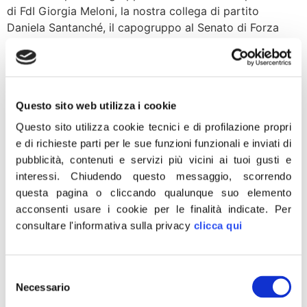
di FdI Giorgia Meloni, la nostra collega di partito
Daniela Santanché, il capogruppo al Senato di Forza
Italia Anna Maria Bernini e la collega leghista Lucia
Borgonzoni […]
Dazi USA, De Carlo: Sia
Questo sito web utilizza i cookie
l’Europa a pagare le
Questo sito utilizza cookie tecnici e di profilazione propri
sanzioni
e di richieste parti per le sue funzioni funzionali e inviati di
pubblicità, contenuti e servizi più vicini ai tuoi gusti e
“E’ ufficiale, i dazi USA sulle eccellenze italiane
interessi.
Chiudendo questo messaggio, scorrendo
incideranno per mezzo milione di euro ed è quanto si
questa pagina o cliccando qualunque suo elemento
apprende dalla pubblicazione della black list sul Federal
acconsenti usare i cookie per le finalità indicate.
Per
Register, la Gazzetta ufficiale del Governo americano. “ I
consultare l'informativa sulla privacy
clicca qui
dazi imposti nei confronti dei prodotti italiani
rappresentano una vera punizione per il Made in Italy
Selezione
che da sempre domina […]
Necessario
del
Riforme, Rampelli:
consenso