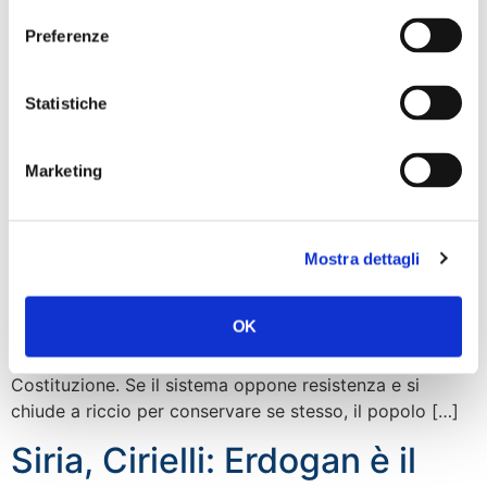
Depositata in Corte
Preferenze
Cassazione pdl iniziativa
Statistiche
popolare per elezione
diretta Capo dello Stato
Marketing
(video)
“Quattro proposte d’iniziativa popolare depositate in
Mostra dettagli
Cassazione stamattina per l’elezione diretta del Capo
dello Stato, l’abrogazione dell’istituto dei senatori a vita,
OK
la clausola di supremazia degli interessi nazionali sulle
decisioni europee, l’introduzione di un tetto alle tasse in
Costituzione. Se il sistema oppone resistenza e si
chiude a riccio per conservare se stesso, il popolo […]
Siria, Cirielli: Erdogan è il