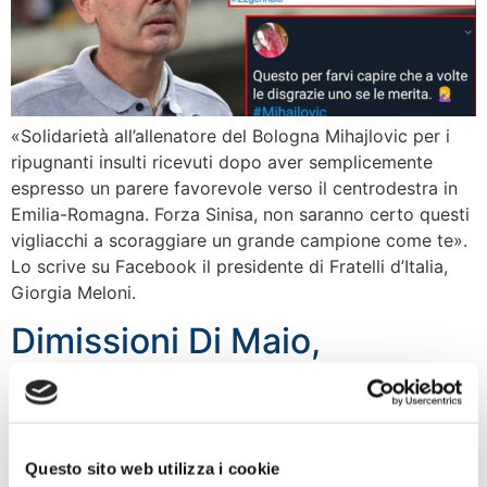
«Solidarietà all’allenatore del Bologna Mihajlovic per i
ripugnanti insulti ricevuti dopo aver semplicemente
espresso un parere favorevole verso il centrodestra in
Emilia-Romagna. Forza Sinisa, non saranno certo questi
vigliacchi a scoraggiare un grande campione come te».
Lo scrive su Facebook il presidente di Fratelli d’Italia,
Giorgia Meloni.
Dimissioni Di Maio,
Silvestroni: Mattarella
conceda agli italiani di
tornare al voto
Questo sito web utilizza i cookie