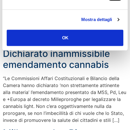
guardia e continuerà la sua battaglia contro ogni
droga». Lo dichiara il presidente di Fratelli d’Italia,
Giorgia Meloni.
Mostra dettagli
Milleproroghe, Rampelli:
OK
Stop ai ‘cannoni di Governo’.
Dichiarato inammissibile
emendamento cannabis
“Le Commissioni Affari Costituzionali e Bilancio della
Camera hanno dichiarato ‘non strettamente attinente
alla materia’ l’emendamento presentato da M5S, Pd, Leu
e +Europa al decreto Milleproroghe per legalizzare la
cannabis light. Non c’era oggettivamente nulla da
prorogare, se non l’imbecillità di chi vuole che lo Stato,
invece di promuovere la salute dei cittadini e stili […]