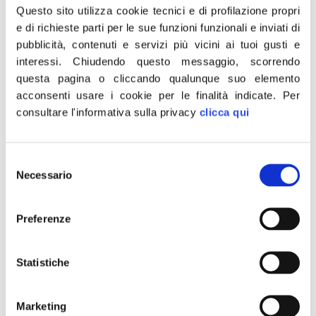
Questo sito utilizza cookie tecnici e di profilazione propri
“Uscita di scena teatrale per Di Maio ma che nel vuotare
e di richieste parti per le sue funzioni funzionali e inviati di
il sacco sui veleni e le faide interne e nel farlo a pochi
pubblicità, contenuti e servizi più vicini ai tuoi gusti e
giorni dalle regionali dimostra ancora una volta che il
interessi.
Chiudendo questo messaggio, scorrendo
movimento o ciò che ne resta è completamente
questa pagina o cliccando qualunque suo elemento
ripiegato su se stesso. All’Italia in compenso regala un
acconsenti usare i cookie per le finalità indicate.
Per
governo ancora più debole e […]
consultare l'informativa sulla privacy
clicca qui
Milleproroghe, Meloni:
Vittoria su inammissibilità
Selezione
Necessario
del
emendamento cannabis
consenso
light, FdI non abbasserà
Preferenze
guardia
Statistiche
«Vittoria. L’emendamento ripresentato dalla sinistra al
decreto milleproroghe per legalizzare la cannabis light è
Marketing
stato ritenuto inammissibile. FdI non abbasserà la