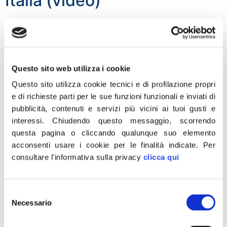
Italia (video)
«Il Vicepresidente della Camera Fabio Rampelli rimuove
la bandiera europea dal suo ufficio, così come tanti
sindaci ed esponenti di Fratelli d’Italia stanno facendo,
spontaneamente, in questi giorni. Un forte messaggio a
Questo sito web utilizza i cookie
quest’Europa che abbandona l’Italia nel momento di
Questo sito utilizza cookie tecnici e di profilazione propri
maggiore bisogno. E la fotografia di un sentimento
e di richieste parti per le sue funzioni funzionali e inviati di
diffuso in Italia, di gente che chiede all’Europa […]
pubblicità, contenuti e servizi più vicini ai tuoi gusti e
Coronavirus, Meloni: Oggi
interessi.
Chiudendo questo messaggio, scorrendo
questa pagina o cliccando qualunque suo elemento
Italia onora memoria vittime
acconsenti usare i cookie per le finalità indicate.
Per
consultare l'informativa sulla privacy
clicca qui
«Oggi l’Italia onora la memoria di tutte le vittime del
coronavirus. Un pensiero per tutti i nostri fratelli e
sorelle d’Italia caduti: per i tanti i nonni, genitori e tutti i
Selezione
cari e amici che non ce l’hanno fatta. Non vi
Necessario
del
dimenticheremo». È quanto scrive su Facebook il
consenso
presidente di Fratelli d’Italia, Giorgia Meloni.