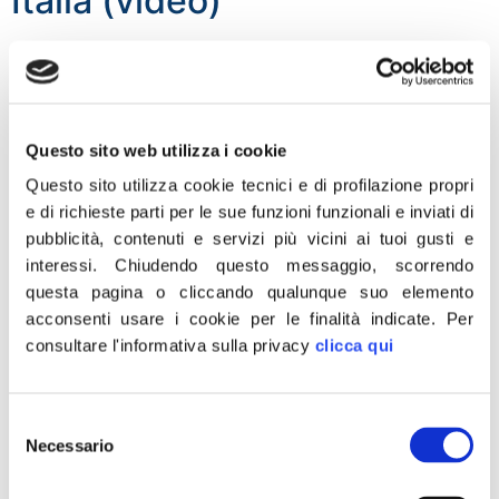
Italia (video)
«Il Vicepresidente della Camera Fabio Rampelli rimuove
la bandiera europea dal suo ufficio, così come tanti
sindaci ed esponenti di Fratelli d’Italia stanno facendo,
spontaneamente, in questi giorni. Un forte messaggio a
Questo sito web utilizza i cookie
quest’Europa che abbandona l’Italia nel momento di
Questo sito utilizza cookie tecnici e di profilazione propri
maggiore bisogno. E la fotografia di un sentimento
e di richieste parti per le sue funzioni funzionali e inviati di
diffuso in Italia, di gente che chiede all’Europa […]
pubblicità, contenuti e servizi più vicini ai tuoi gusti e
Coronavirus, Meloni: Oggi
interessi.
Chiudendo questo messaggio, scorrendo
questa pagina o cliccando qualunque suo elemento
Italia onora memoria vittime
acconsenti usare i cookie per le finalità indicate.
Per
consultare l'informativa sulla privacy
clicca qui
«Oggi l’Italia onora la memoria di tutte le vittime del
coronavirus. Un pensiero per tutti i nostri fratelli e
sorelle d’Italia caduti: per i tanti i nonni, genitori e tutti i
Selezione
cari e amici che non ce l’hanno fatta. Non vi
Necessario
del
dimenticheremo». È quanto scrive su Facebook il
consenso
presidente di Fratelli d’Italia, Giorgia Meloni.