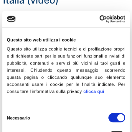
Italia (video)
«Il Vicepresidente della Camera Fabio Rampelli rimuove
la bandiera europea dal suo ufficio, così come tanti
sindaci ed esponenti di Fratelli d’Italia stanno facendo,
spontaneamente, in questi giorni. Un forte messaggio a
Questo sito web utilizza i cookie
quest’Europa che abbandona l’Italia nel momento di
Questo sito utilizza cookie tecnici e di profilazione propri
maggiore bisogno. E la fotografia di un sentimento
e di richieste parti per le sue funzioni funzionali e inviati di
diffuso in Italia, di gente che chiede all’Europa […]
pubblicità, contenuti e servizi più vicini ai tuoi gusti e
Coronavirus, Meloni: Oggi
interessi.
Chiudendo questo messaggio, scorrendo
questa pagina o cliccando qualunque suo elemento
Italia onora memoria vittime
acconsenti usare i cookie per le finalità indicate.
Per
consultare l'informativa sulla privacy
clicca qui
«Oggi l’Italia onora la memoria di tutte le vittime del
coronavirus. Un pensiero per tutti i nostri fratelli e
sorelle d’Italia caduti: per i tanti i nonni, genitori e tutti i
Selezione
cari e amici che non ce l’hanno fatta. Non vi
Necessario
del
dimenticheremo». È quanto scrive su Facebook il
consenso
presidente di Fratelli d’Italia, Giorgia Meloni.