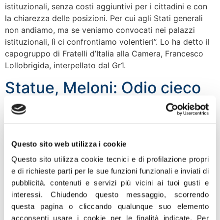
istituzionali, senza costi aggiuntivi per i cittadini e con
la chiarezza delle posizioni. Per cui agli Stati generali
non andiamo, ma se veniamo convocati nei palazzi
istituzionali, lì ci confrontiamo volentieri”. Lo ha detto il
capogruppo di Fratelli d’Italia alla Camera, Francesco
Lollobrigida, interpellato dal Gr1.
Statue, Meloni: Odio cieco
della sinistra è forgiato
dall’ignoranza
Questo sito web utilizza i cookie
«In diverse città degli Stati Uniti e dell’Europa, è partita
Questo sito utilizza cookie tecnici e di profilazione propri
la battaglia contro le statue “politicamente scorrette”.
e di richieste parti per le sue funzioni funzionali e inviati di
L’odio cieco della sinistra, come sempre, è forgiato
pubblicità, contenuti e servizi più vicini ai tuoi gusti e
dall’ignoranza. Quell’ignoranza che vuole vedere
interessi.
Chiudendo questo messaggio, scorrendo
l’immagine di Colombo abbattuta. Queste prepotenze
questa pagina o cliccando qualunque suo elemento
sono degne degli atteggiamenti dell’ISIS che vogliono
acconsenti usare i cookie per le finalità indicate.
Per
piegare la storia alle loro follia, cancellando tutto ciò