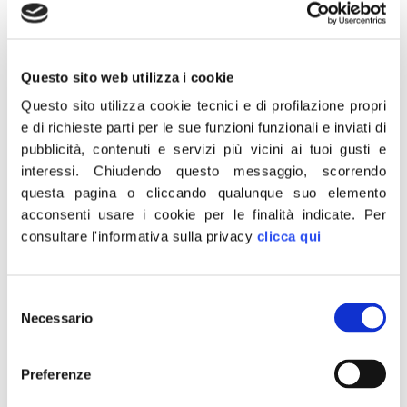
Prodi ‘illuminante’. Dobbiamo credere, quindi, che il M5S
sia pronto a piegarsi al MES e ad accogliere l’asse
franco-tedesco come qualcosa di estremamente
Questo sito web utilizza i cookie
necessario, così come l’ha definito anche il Professore
in audizione. Evidentemente, dopo essere stato
Questo sito utilizza cookie tecnici e di profilazione propri
l’ideatore dell’alleanza Pd e […]
e di richieste parti per le sue funzioni funzionali e inviati di
pubblicità, contenuti e servizi più vicini ai tuoi gusti e
Caro voli. Sicilia, Varchi:
interessi.
Chiudendo questo messaggio, scorrendo
Istituire contributo statale
questa pagina o cliccando qualunque suo elemento
acconsenti usare i cookie per le finalità indicate.
Per
consultare l'informativa sulla privacy
clicca qui
Emendamento FDI a decreto Rilancio, partiti lo
sostengano “Il fenomeno del caro voli è una piaga nel
sistema dei collegamenti da e per la Sicilia. Chiediamo
Selezione
che venga istituito un contributo statale per garantire
Necessario
del
un completo ed efficace sistema di collegamenti aerei
consenso
che consenta di ridurre i disagi derivanti dalla
Preferenze
condizione di insularità ed assicurare […]