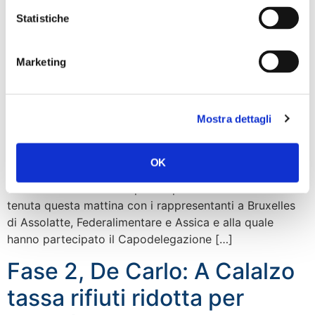
Ue, UE, FdI: Ferma
Statistiche
opposizione a strategia
‘Farm to fork’ che penalizza
Marketing
Made in Italy
Mostra dettagli
Difendere il Made in Italy agroalimentare dai
provvedimenti penalizzanti previsti dalla strategia ‘Farm
to Fork” della Commissione Europea. È questo
OK
l’impegno ribadito dalla delegazione di Fratelli d’Italia –
ECR al Parlamento Europeo dopo la videoconferenza
tenuta questa mattina con i rappresentanti a Bruxelles
di Assolatte, Federalimentare e Assica e alla quale
hanno partecipato il Capodelegazione […]
Fase 2, De Carlo: A Calalzo
tassa rifiuti ridotta per