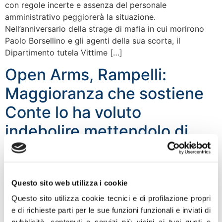
con regole incerte e assenza del personale
amministrativo peggiorerà la situazione.
Nell’anniversario della strage di mafia in cui morirono
Paolo Borsellino e gli agenti della sua scorta, il
Dipartimento tutela Vittime […]
Open Arms, Rampelli:
Maggioranza che sostiene
Conte lo ha voluto
indebolire mettendolo di
fatto sotto processo
“Visto l’esito del voto nonché la decisione di Palazzo
Questo sito web utilizza i cookie
Madama di dare il via libera alla richiesta di
autorizzazione a procedere contro Salvini, in merito al
Questo sito utilizza cookie tecnici e di profilazione propri
caso Open Arms, ricordo che sulla vicenda il primo ad
e di richieste parti per le sue funzioni funzionali e inviati di
essere coinvolto è il presidente del Consiglio che ha la