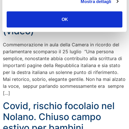
Mostra dettagli
Maceratini, Rampelli:
Sempre dalla stessa parte
OK
(video)
Commemorazione in aula della Camera in ricordo del
parlamentare scomparso il 25 luglio “Una persona
semplice, nonostante abbia contribuito alla scrittura di
importanti pagine della Repubblica italiana e sia stato
per la destra italiana un solenne punto di riferimento.
Mai retorico, sobrio, elegante gentile. Non ha mai alzato
la voce, seppur parlando sommessamente era sempre
[…]
Covid, rischio focolaio nel
Nolano. Chiuso campo
estivo per bambini.