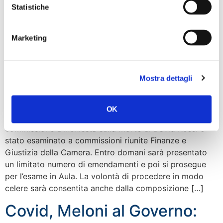
alberghi che non hanno riaperto dopo il lockdown. È
Statistiche
occupato solo il 20% delle camere, mentre nel […]
Morte David Rossi,
Marketing
Rizzetto: Commissione
inchiesta lavorerà per fare
Mostra dettagli
giustizia
OK
“Oggi il testo della proposta d’istituzione di una
commissione d’inchiesta sulla morte di David Rossi è
stato esaminato a commissioni riunite Finanze e
Giustizia della Camera. Entro domani sarà presentato
un limitato numero di emendamenti e poi si prosegue
per l’esame in Aula. La volontà di procedere in modo
celere sarà consentita anche dalla composizione […]
Covid, Meloni al Governo: