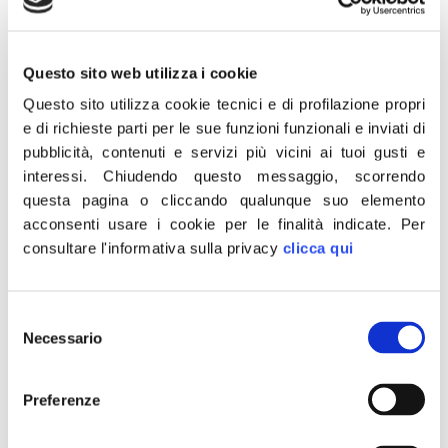
la verità è che il sindaco Appendino non si ricandida
perché questa è l’unica strada possibile per tentare
un’alleanza tra Pd e Cinque stelle anche sotto la Mole
Questo sito web utilizza i cookie
che altrimenti […]
Questo sito utilizza cookie tecnici e di profilazione propri
Turismo. Lollobrigida:
e di richieste parti per le sue funzioni funzionali e inviati di
pubblicità, contenuti e servizi più vicini ai tuoi gusti e
Alberghi in crisi e Enit
interessi.
Chiudendo questo messaggio, scorrendo
ancora senza Cda.
questa pagina o cliccando qualunque suo elemento
acconsenti usare i cookie per le finalità indicate.
Per
Franceschini si attivi per
consultare l'informativa sulla privacy
clicca qui
salvare le imprese
Selezione
“Non possiamo non raccogliere l’allarme sulla crisi del
Necessario
del
settore alberghiero lanciato da Bernabò Bocca. Il
consenso
presidente di Federalberghi, in un’intervista rilasciata
Preferenze
oggi, fornisce dati preoccupanti che certificano la crisi
del settore a causa della pandemia. Sono seimila gli