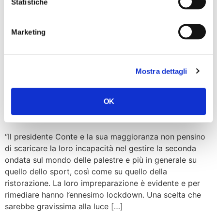
Statistiche
semplice, cercare un capro espiatorio da additare,
massacrando interi settori, invece che quello che gli
compete: sanità, trasporti, tutela delle persone a rischio
Marketing
e dei più fragili, come Fratelli d’Italia chiede da mesi. Pur
sapendo che i trasporti […]
Mostra dettagli
Covid-19. Nastri: No
accanimento governo su
OK
palestre e ristoranti
“Il presidente Conte e la sua maggioranza non pensino
di scaricare la loro incapacità nel gestire la seconda
ondata sul mondo delle palestre e più in generale su
quello dello sport, così come su quello della
ristorazione. La loro impreparazione è evidente e per
rimediare hanno l’ennesimo lockdown. Una scelta che
sarebbe gravissima alla luce […]