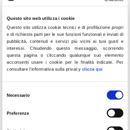
Ennesimo Dpcm ammissione colpa governo “Un
lockdown mascherato sarà un colpo mortale per la
Questo sito web utilizza i cookie
nostra economia. Sospendere la ristorazione la
Questo sito utilizza cookie tecnici e di profilazione propri
domenica e nei festivi, con orari assurdi per pub e
e di richieste parti per le sue funzioni funzionali e inviati di
ristoranti è follia. Continuare ad accanirsi contro le
pubblicità, contenuti e servizi più vicini ai tuoi gusti e
palestre, le piscine e tutte quelle attività – che Conte
interessi.
Chiudendo questo messaggio, scorrendo
definisce “attività sacrificabili” – che in questi […]
questa pagina o cliccando qualunque suo elemento
Covid, Meloni: Governo
acconsenti usare i cookie per le finalità indicate.
Per
consultare l'informativa sulla privacy
clicca qui
naviga a vista e cerca capro
espiatorio, ecco i risultati di
Selezione
tanta vanità mista a
Necessario
del
consenso
incompetenza
Preferenze
«Di fronte all’aumento esponenziale dei contagi il
Governo naviga a vista. Continua a fare la cosa più