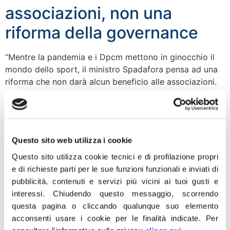
associazioni, non una
riforma della governance
“Mentre la pandemia e i Dpcm mettono in ginocchio il
mondo dello sport, il ministro Spadafora pensa ad una
riforma che non darà alcun beneficio alle associazioni.
Oltre cento pagine che non risolvono le reali criticità ma
parlano solo di governance. Otto mesi persi a discutere
di una moltiplicazione di interlocutori, con una
vaghezza di […]
Questo sito web utilizza i cookie
Omofobia, Frassinetti: Con
Questo sito utilizza cookie tecnici e di profilazione propri
ddl ZAN fondato rischio per
e di richieste parti per le sue funzioni funzionali e inviati di
pubblicità, contenuti e servizi più vicini ai tuoi gusti e
bambini
interessi.
Chiudendo questo messaggio, scorrendo
questa pagina o cliccando qualunque suo elemento
“È preoccupante che il Governo abbia respinto il mio
acconsenti usare i cookie per le finalità indicate.
Per
odg con il quale chiedevo che si vigilasse sulla