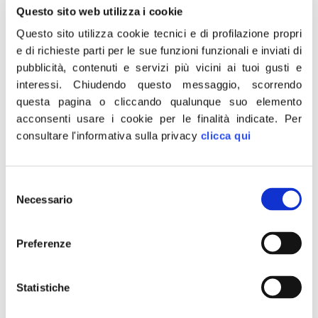
in cinque mesi (da novembre 2020 a marzo 2021). In
Questo sito web utilizza i cookie
Italia, invece, continuano ad arrivare migliaia di
Questo sito utilizza cookie tecnici e di profilazione propri
clandestini nel silenzio assordante del Governo: è una
e di richieste parti per le sue funzioni funzionali e inviati di
vergogna”. Lo dichiara, in una nota, il Questore della
pubblicità, contenuti e servizi più vicini ai tuoi gusti e
Camera e membro della Commissione Affari […]
interessi.
Chiudendo questo messaggio, scorrendo
Covid, Meloni: complimenti
questa pagina o cliccando qualunque suo elemento
acconsenti usare i cookie per le finalità indicate.
Per
a giunta Marche guidata da
consultare l'informativa sulla privacy
clicca qui
Fdi e Acquaroli su
vaccinazione over 80
Selezione
Necessario
del
consenso
Preferenze
Statistiche