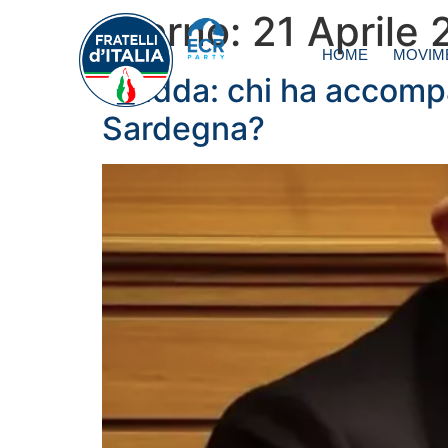
Giorno:
21 Aprile 
HOME
MOVIM
Deidda: chi ha accompag
Sardegna?