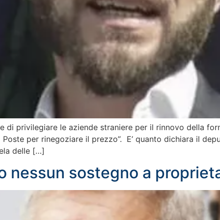
 di privilegiare le aziende straniere per il rinnovo della forn
oste per rinegoziare il prezzo”. E’ quanto dichiara il deputa
ela delle […]
no nessun sostegno a proprieta