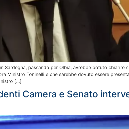
 in Sardegna, passando per Olbia, avrebbe potuto chiarire se 
lora Ministro Toninelli e che sarebbe dovuto essere presenta
inistro […]
sidenti Camera e Senato inter