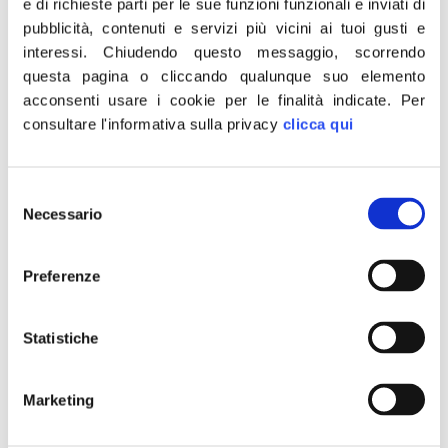
DL Fondone, Rotelli:
e di richieste parti per le sue funzioni funzionali e inviati di
pubblicità, contenuti e servizi più vicini ai tuoi gusti e
maggioranza spaccata su
interessi.
Chiudendo questo messaggio, scorrendo
mio emendamento per
questa pagina o cliccando qualunque suo elemento
acconsenti usare i cookie per le finalità indicate.
Per
ponte su Stretto
consultare l'informativa sulla privacy
clicca qui
Selezione
Necessario
del
consenso
Preferenze
Statistiche
Marketing
“Sul mio ordine del giorno che chiedeva al governo di
individuare le risorse necessarie alla realizzazione del