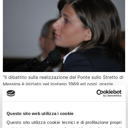
“Il dibattito sulla realizzazione del Ponte sullo Stretto di
Messina è iniziato nel lontano 1969 ed oggi, grazie
all’odg di Fratelli d’Italia a prima firma Rotelli accolto dal
governo, la realizzazione di questa grande opera
italiana prende realmente forma. Fuori dalle aule
parlamentari tutti si sono sempre detti favorevoli alla
Questo sito web utilizza i cookie
realizzazione di questa importante infrastruttura, […]
Questo sito utilizza cookie tecnici e di profilazione propri